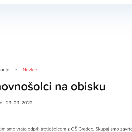
orije
Novice
ovnošolci na obisku
no:
29. 09. 2022
kim smo vrata odprli tretješolcem z OŠ Gradec. Skupaj smo zavrt