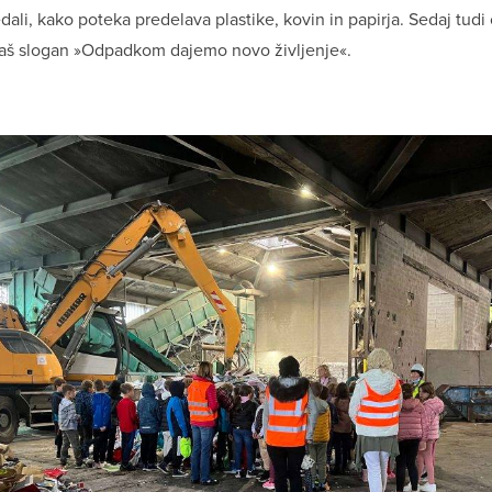
edali, kako poteka predelava plastike, kovin in papirja. Sedaj tudi
aš slogan »Odpadkom dajemo novo življenje«.