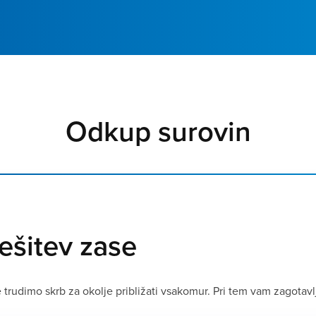
Odkup surovin
rešitev zase
, se trudimo skrb za okolje približati vsakomur. Pri tem vam zago