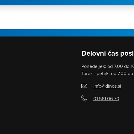
Delovni čas posl
Ponedeljek: od 7.00 do 1
Torek - petek: od 7.00 do
info@dinos.si
01 561 06 70
>