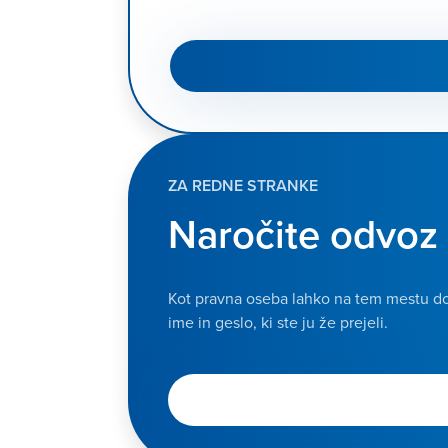
ZA REDNE STRANKE
Naročite odvoz 
Kot pravna oseba lahko na tem mestu dos
ime in geslo, ki ste ju že prejeli.