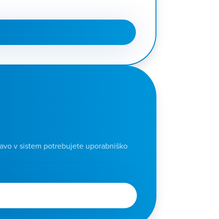
javo v sistem potrebujete uporabniško