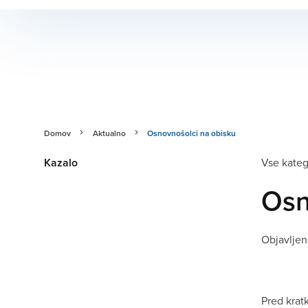
Domov
Aktualno
Osnovnošolci na obisku
Kazalo
Vse kateg
Osn
Objavlje
Pred krat