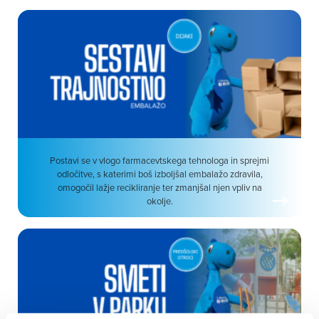
Postavi se v vlogo farmacevtskega tehnologa in sprejmi
odločitve, s katerimi boš izboljšal embalažo zdravila,
omogočil lažje recikliranje ter zmanjšal njen vpliv na
okolje.