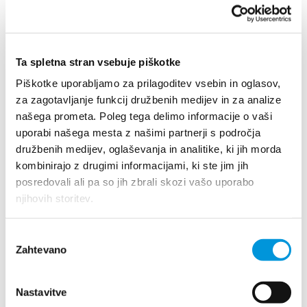
Pozorno si oglej park in poišči vse odpadke, ki ne sodijo
Ta spletna stran vsebuje piškotke
v naravo. S klikom jih označi ter pomagaj ohraniti park
Piškotke uporabljamo za prilagoditev vsebin in oglasov,
čist in prijeten za vse.
za zagotavljanje funkcij družbenih medijev in za analize
našega prometa. Poleg tega delimo informacije o vaši
uporabi našega mesta z našimi partnerji s področja
družbenih medijev, oglaševanja in analitike, ki jih morda
kombinirajo z drugimi informacijami, ki ste jim jih
posredovali ali pa so jih zbrali skozi vašo uporabo
njihovih storitev.
Izbira
Zahtevano
soglasja
Nastavitve