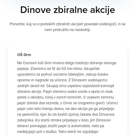
Dinove zbiralne akcije
Preverite, kaj so o preteklih zbiralnih akcijah povedali sodelujoči, in se
nam pridružite na naslednji.
OŠ Grm
Na Osnovni šoli Grm imamo dolgo tradicijo zbiranja starega
papirja. Zberemo od 10 do 50 ton letno. Izkupiček
uporabimo za pomoč socialno šibkejšim, nakup šolske
opreme in nagrade za učence. Z Dinosom sodelujemo
zadnjih deset let. Skupaj smo uspešno vzpostavili koncept
zbiralne akcije. Papir zbiramo vsako sredo v aprilu in vsak
petek v oktobru, torej v osmih terminih. V vsakem terminu
papir zbirata dva razreda, s čimer se izognemo gneči. Učenci
papir celo leto hranijo doma, na dan akcije pa ga pripeljejo
na parkirišče, kjer že ob šestih zjutraj čakata dva Dinosova
zabojnika. Ko starši otroka pripeljejo v šolo, jim Dinosovi
delavci pomagajo zložiti papir iz avtomobila, nato pa
nadaljujejo pot v službo. Tako starši ne izgubljajo