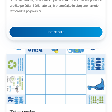
izrežite po črtkani črti, nato pa jih premešajte in obrnjene navzdol
razporedite po površini.
PRENESITE
Tri v vrsto