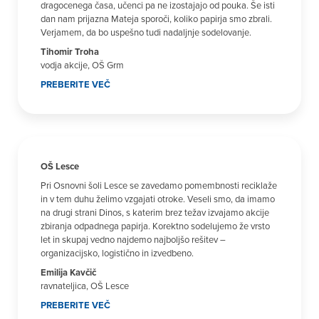
dragocenega časa, učenci pa ne izostajajo od pouka. Še isti
dan nam prijazna Mateja sporoči, koliko papirja smo zbrali.
Verjamem, da bo uspešno tudi nadaljnje sodelovanje.
Tihomir Troha
vodja akcije, OŠ Grm
PREBERITE VEČ
OŠ Lesce
Pri Osnovni šoli Lesce se zavedamo pomembnosti reciklaže
in v tem duhu želimo vzgajati otroke. Veseli smo, da imamo
na drugi strani Dinos, s katerim brez težav izvajamo akcije
zbiranja odpadnega papirja. Korektno sodelujemo že vrsto
let in skupaj vedno najdemo najboljšo rešitev –
organizacijsko, logistično in izvedbeno.
Emilija Kavčič
ravnateljica, OŠ Lesce
PREBERITE VEČ