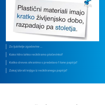
Za ljubitelje zgodovine …
Kako hitro lahko recikliramo pločevinko?
Koliko dreves ohranimo s predelavo 1 tone papirja?
Zakaj izbrati knjigo iz recikliranega papirja?