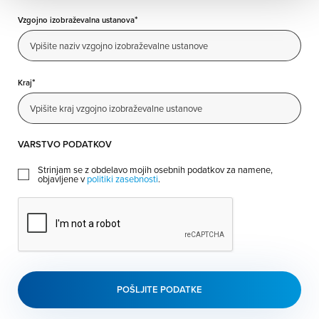
*
Vzgojno izobraževalna ustanova
*
Kraj
VARSTVO PODATKOV
V
Strinjam se z obdelavo mojih osebnih podatkov za namene,
a
objavljene v
politiki zasebnosti
.
r
s
t
C
v
A
o
P
p
T
o
C
d
H
a
A
t
k
o
v
*