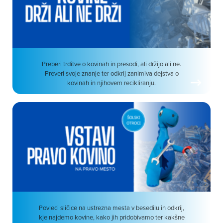
Preberi trditve o kovinah in presodi, ali držijo ali ne.
Preveri svoje znanje ter odkrij zanimiva dejstva o
kovinah in njihovem recikliranju.
Povleci sličice na ustrezna mesta v besedilu in odkrij,
kje najdemo kovine, kako jih pridobivamo ter kakšne