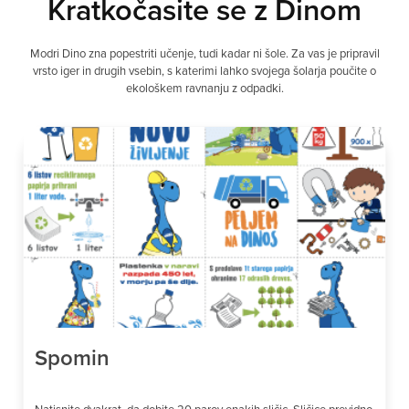
Kratkočasite se z Dinom
Modri Dino zna popestriti učenje, tudi kadar ni šole. Za vas je pripravil
vrsto iger in drugih vsebin, s katerimi lahko svojega šolarja poučite o
ekološkem ravnanju z odpadki.
Spomin
Natisnite dvakrat, da dobite 20 parov enakih sličic. Sličice previdno