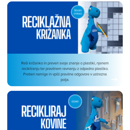
Reši križanko in preveri svoje znanje o plastiki, njenem
recikliranju ter pravilnem ravnanju z odpadno plastiko.
Preberi namige in vpiši pravilne odgovore v ustrezna
polja.