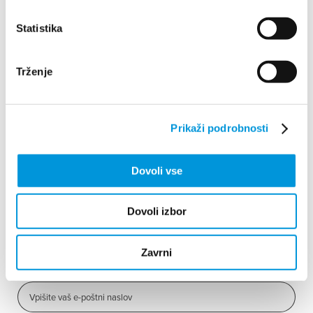
Statistika
Prijavni obrazec – EKO
konferenca
Trženje
IZPOLNITE PODATKE
Prikaži podrobnosti
*
Ime
Dovoli vse
*
Priimek
Dovoli izbor
Zavrni
*
E-mail