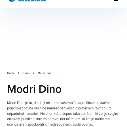
Home
O nas
Modri Dino
Modri Dino
Modri Dino je tu, da stoji ob strani vašemu šolarju. Skozi privlačne
poučno-zabavne vsebine namreč ozavešča o pravilnem ravnanju z
odpadnimi materiali. Na uho rad prišepne tako staršem, ki želijo svojim
otrokom približati skrb za naravo, kot učiteljem, ki želijo motivirati
učence in jih spodbuditi k medsebojnemu sodelovanju.