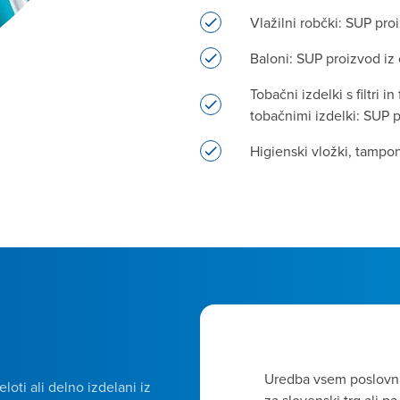
Vlažilni robčki: SUP pro
Baloni: SUP proizvod iz 
Tobačni izdelki s filtri in
tobačnimi izdelki: SUP p
Higienski vložki, tampon
Kaj pomeni pogodb
Uredba vsem poslovni
loti ali delno izdelani iz