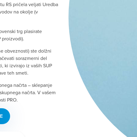
u RS pričela veljati Uredba
vodov na okolje (v
ovenski trg plasirate
 proizvodi).
ne obveznosti) ste dolžni
ačevati sorazmerni del
, ki izvirajo iz vaših SUP
ave teh smeti.
upnega načrta – sklepanje
skupnega načrta. V vašem
osti PRO.
E