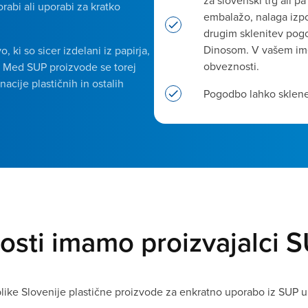
za slovenski trg ali pa
rabi ali uporabi za kratko
embalažo, nalaga izp
drugim sklenitev pog
Dinosom. V vašem im
 ki so sicer izdelani iz papirja,
obveznosti.
jo. Med SUP proizvode se torej
nacije plastičnih in ostalih
Pogodbo lahko sklenete
sti imamo proizvajalci 
ublike Slovenije plastične proizvode za enkratno uporabo iz SUP 