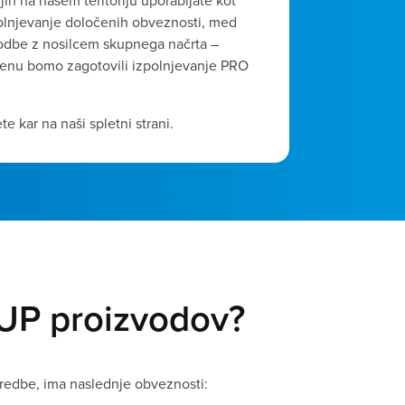
 jih na našem teritoriju uporabljate kot
olnjevanje določenih obveznosti, med
odbe z nosilcem skupnega načrta –
enu bomo zagotovili izpolnjevanje PRO
 kar na naši spletni strani.
SUP proizvodov?
uredbe, ima naslednje obveznosti: