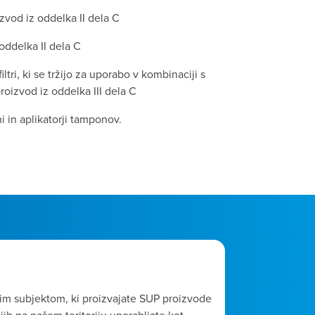
izvod iz oddelka II dela C
oddelka II dela C
 filtri, ki se tržijo za uporabo v kombinaciji s
roizvod iz oddelka III dela C
i in aplikatorji tamponov.
a za SUP?
m subjektom, ki proizvajate SUP proizvode