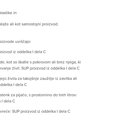
plastike in
alaže ali kot samostojni proizvod.
izvode uvrščajo:
oizvod iz oddelka I dela C
de, kot so škatle s pokrovom ali brez njega, ki
evanje živil: SUP proizvod iz oddelka I dela C
jejo živila za takojšnje zaužitje iz zavitka ali
ddelka I dela C
stenk za pijačo, s prostornino do treh litrov:
 I dela C
 vreče: SUP proizvod iz oddelka I dela C