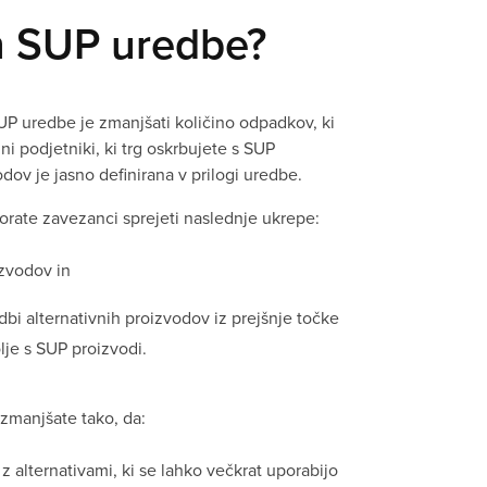
n SUP uredbe?
 uredbe je zmanjšati količino odpadkov, ki
jni podjetniki, ki trg oskrbujete s SUP
dov je jasno definirana v prilogi uredbe.
orate zavezanci sprejeti naslednje ukrepe:
zvodov in
bi alternativnih proizvodov iz prejšnje točke
olje s SUP proizvodi.
manjšate tako, da:
alternativami, ki se lahko večkrat uporabijo