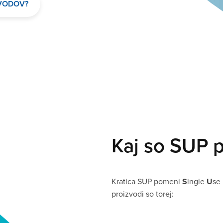
ZVODOV?
Kaj so SUP p
Kratica SUP pomeni
S
ingle
U
se
proizvodi so torej: