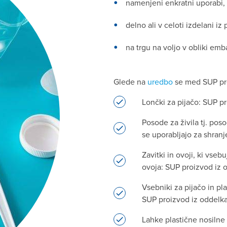
namenjeni enkratni uporabi,
delno ali v celoti izdelani iz 
na trgu na voljo v obliki emb
Glede na
uredbo
se med SUP pro
Lončki za pijačo: SUP pr
Posode za živila tj. poso
se uporabljajo za shranj
Zavitki in ovoji, ki vsebu
ovoja: SUP proizvod iz o
Vsebniki za pijačo in pla
SUP proizvod iz oddelka
Lahke plastične nosilne