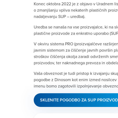
Konec oktobra 2022 je z objavo v Uradnem list
o zmanjšanju vpliva nekaterih plastičnih proiz
nadaljevanju SUP – uredba).
Uredba se nanaša na vse proizvajalce, ki na sl
plastične proizvode za enkratno uporabo (SUP
V okviru sistema PRO (proizvajalčeve razširje
javnim sistemom za čiščenje javnih površin pl
stroškov čiščenja okolja zaradi odvrženih smeti
proizvodov, ter naknadnega prevoza in obdel
Vaša obveznost je tudi pristop k izvajanju sk
pogodbe z Dinosom kot enim izmed nosilcev 
imenu bomo zagotovili izpolnjevanje obvezn
SKLENITE POGODBO ZA SUP PROIZVOD