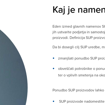
Kaj je name
Eden izmed glavnih namenov SUP
jih ustvarite podjetja in samosto
proizvodi. Definicija SUP proizvo
Da bi dosegli cilj SUP uredbe, m
zmanjšati ponudbo SUP proi
obveščati potrošnike o ponud
ter o vplivih smetenja na ok
Ponudbo SUP proizvodov lahko z
SUP proizvode nadomestite z 