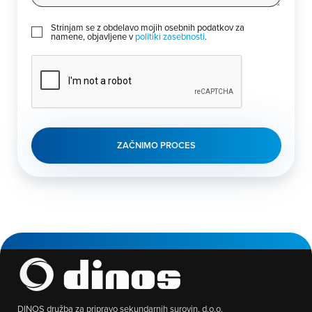
G
Strinjam se z obdelavo mojih osebnih podatkov za
D
namene, objavljene v
politiki zasebnosti
.
P
R
*
C
A
P
T
C
H
A
DINOS družba za pripravo sekundarnih surovin, d.o.o.