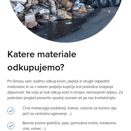
Katere materiale
odkupujemo?
Pri Dinosu vam nudimo odkup kovin, papirja in drugih odpadnih
materialov, ki se v vašem podjetju kopičijo kot posledica izvajanja
dejavnosti. Na voljo je tudi odkup vozil in strojev, namenjenih odpisu. Za
podroben pregled preverite spodnji seznam ali pa nas kontaktirajte.
Črna metalurgija (radiatorji, kolesa, cisterne za kurilno olje,
peči za centralno ogrevanje …)
Barvne kovine (platišča, pipe, pomivalna korita, medenina,
cink, svinec …)