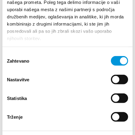
našega prometa. Poleg tega delimo informacije o vaši
V kratek spletni obrazec vpišete svoje podatke in morebitne
komentarje – ali pa nas pokličete
uporabi našega mesta z našimi partnerji s področja
družbenih medijev, oglaševanja in analitike, ki jih morda
kombinirajo z drugimi informacijami, ki ste jim jih
posredovali ali pa so jih zbrali skozi vašo uporabo
njihovih storitev.
Izbira
Zahtevano
soglasja
Nastavitve
Statistika
Galerija
Trženje
Oglejte si, kako skrbimo za odpadno železo, barvne kovine in druge
materiale, ki nam jih prepuščajo podjetja.