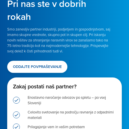
Pri nas ste v dobrih
rokah
Smo zanesljiv partner industriji, podjetjem in gospodinjstvom, saj
imamo skupne vrednote, skupno pot in skupen cilj. Pri iskanju
novih rešitev za ohranjanje naravnih virov se zanašamo tako na
75-letno tradicijo kot na najmodernejše tehnologije. Prispevajte
svoj delež k čisti prihodnosti tudi vi.
ODDAJTE POVPRAŠEVANJE
Zakaj postati naš partner?
Enostavno naročanje odvozov po spletu – po vsej
Sloveniji
Celovito svetovanje na področju ravnanja z odpadnimi
materiali
Prilagajanje vam in vašim potrebam