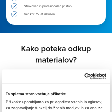
Strokoven in profesionalen pristop
Več kot 75 let izkušenj
Kako poteka odkup
materialov?
Za vaše odpadke poskrbimo pregledno in dosledno.
Sledite spodnjim korakom in si poenostavite poslovanje:
1
Ta spletna stran vsebuje piškotke
Piškotke uporabljamo za prilagoditev vsebin in oglasov,
ODDATE POVPRAŠEVANJE
za zagotavljanje funkcij družbenih medijev in za analize